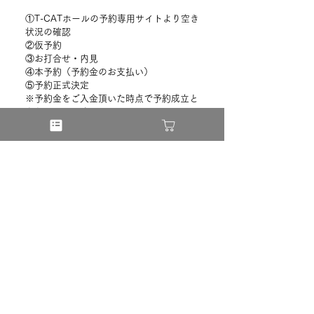
①
T-CATホールの予約専用サイトより空き
状況の確認
②
仮予約
③
お打合せ・内見
④
本予約（予約金のお支払い）
⑤
予約正式決定
※
予約金をご入金頂いた時点で予約成立と
なり、これ以降のキャンセルはキャンセル
料が発生します。
バスについて
T-CATホールを利用する際に、観
Q
光バスで来て、お客様を乗降させ
たいのですが、駐車場所はありま
すか？