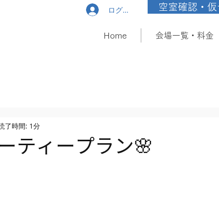
空室確認・仮
ログイン
Home
会場一覧・料金
読了時間: 1分
パーティープラン🌸