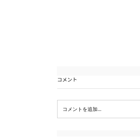
リニューアル工事のお知らせ
コメント
お客様各位 平素よりTCATホール
をご利用頂き、誠にありがとうご
ざいます。 誠に勝手ながら、
コメントを追加…
2026年8月8日（土）〜8月12日
（水）は本館1階TCATホール 1
番〜5番のリニューアル工事のた
めご利用いただけません。 2階ホ